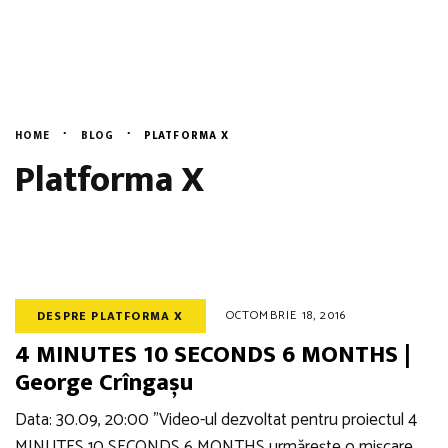
Evenimente
English
Blog
Despre Noi
HOME
BLOG
PLATFORMA X
Platforma X
Contact
OCTOMBRIE 18, 2016
DESPRE PLATFORMA X
4 MINUTES 10 SECONDS 6 MONTHS |
George Crîngașu
Data: 30.09, 20:00 ”Video-ul dezvoltat pentru proiectul 4
MINUTES 10 SECONDS 6 MONTHS urmărește o mișcare